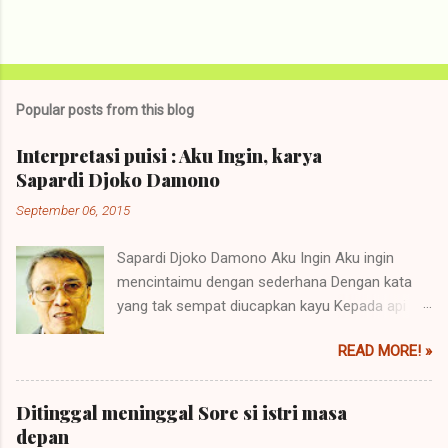
Popular posts from this blog
Interpretasi puisi : Aku Ingin, karya
Sapardi Djoko Damono
September 06, 2015
Sapardi Djoko Damono Aku Ingin Aku ingin
mencintaimu dengan sederhana Dengan kata
yang tak sempat diucapkan kayu Kepada api
yang menjadikannya abu Aku ingin mencintaimu
READ MORE! »
dengan sederhana Dengan isyarat yang tak
sempat Disampaikan Awan kepada hujan yang
menjadikannya tiada. Hai, teman-teman. Saya
Ditinggal meninggal Sore si istri masa
kembali menulis! Kali ini saya pengen nulis
depan