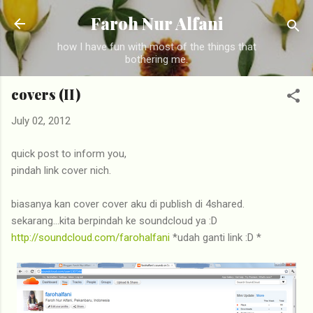
Skip to main content
Faroh Nur Alfani
how I have fun with most of the things that
bothering me.
covers (II)
July 02, 2012
quick post to inform you,
pindah link cover nich.
biasanya kan cover cover aku di publish di 4shared.
sekarang...kita berpindah ke soundcloud ya :D
http://soundcloud.com/farohalfani
*udah ganti link :D *