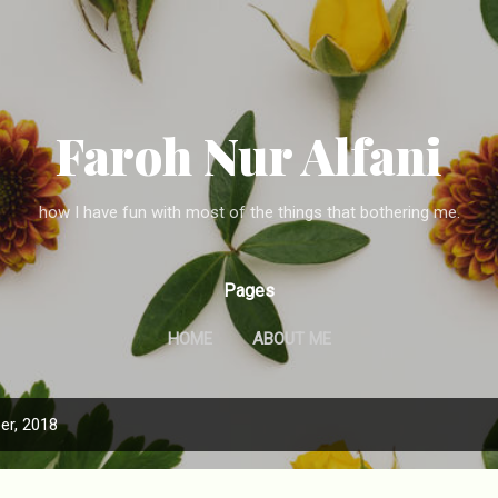
Skip to main content
Faroh Nur Alfani
how I have fun with most of the things that bothering me.
Pages
HOME
ABOUT ME
er, 2018