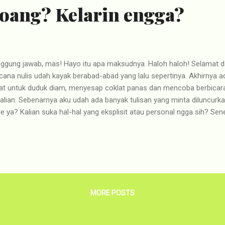
oang? Kelarin engga?
ggung jawab, mas! Hayo itu apa maksudnya. Haloh haloh! Selamat d
ana nulis udah kayak berabad-abad yang lalu sepertinya. Akhirnya 
at untuk duduk diam, menyesap coklat panas dan mencoba berbicar
alian. Sebenarnya aku udah ada banyak tulisan yang minta diluncurk
e ya? Kalian suka hal-hal yang eksplisit atau personal ngga sih? Sen
sitif? Haduh, takut tubir. Please tell me more what do you want to re
t rutin nulis ahahaha. menebar wacana Jadi, hari ini mau bicarain apa?
ulan terakhir aku baru saja mendapatkan suatu lingkungan bar... --
is setelah sekian lama engga. Daritadi yang kulakukan adalah menca
dan makan karena susah banget nyari kata-kata yang enak. Yaudah ki
, fokus :"...
MORE POSTS