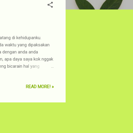
atang di kehidupanku.
ada waktu yang dipaksakan
a dengan anda anda
an, apa daya saya kok nggak
eng bicarain hal yang
ad. Biar bisa ada motivasi
 Sedikit cerita, sekitar
READ MORE! »
 Sumpah yah, susah banget
ri pelarian dengan mainan
ta coba lagi ya :" Fokus