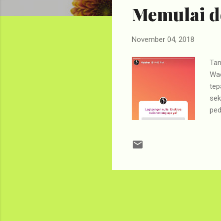
Memulai d
t
s
November 04, 2018
Tan
Wac
tep
sek
ped
sen
bua
seb
nul
HP 
Fani