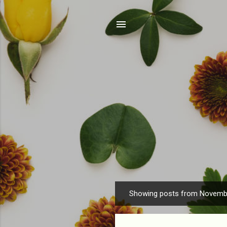
Showing posts from Novemb
P
o
s