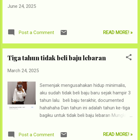
Screening, nonton lebih cepat 2 minggu
June 24, 2025
dibanding jadwal aslinya! Langsung sigap
buat check out. Ehh, ternyata selisih
beberapa menit doang udah hampir penuh.
Kalau suami sudah merestui, semua akan
READ MORE! »
Post a Comment
mudah. Jadilah kami nonton di row terdepan,
tengeng dikit gak ngaruh. Karena pastinya
belum banyak yang nonton, aku akan cerita
Tiga tahun tidak beli baju lebaran
kesannya aja dan berusaha keras tidak
sp0ilerrr BAGUS BANGET. 8/10 kata aku.
March 24, 2025
Roller coaster feelings! Banget. Ada nangis.
Ada ngakak. Ada panik. Ah, you name it. ...
Semenjak mengusahakan hidup minimalis,
aku sudah tidak beli baju baru sejak hampir 3
tahun lalu. beli baju terakhir, documented
hahahaha Dan tahun ini adalah tahun ke-tiga
bagiku untuk tidak beli baju lebaran Mungkin
terbilang pencapaian kecil dibanding para
influencer lingkungan yang bisa sampai 7
READ MORE! »
Post a Comment
tahun ya, tapi ini adalah progress yang