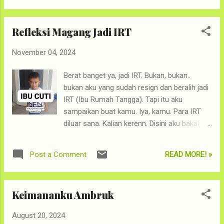
sangat baik dan menyenangkan. Happy
banget, nggak pressure sama sekali untuk
Refleksi Magang Jadi IRT
mencari baju baru. Tidak seperti sebelumnya,
yang waktu dihabiskan untuk scroll-scroll e-
November 04, 2024
commerce, jalan-jalan di mall, seakan-akan
harus dapet. Minimal satu, deh. Gak terlalu
Berat banget ya, jadi IRT. Bukan, bukan..
suka sih, tapi daripada nggak ada baju baru?
bukan aku yang sudah resign dan beralih jadi
baju lebaran terakhir ketika Rayyan lahir. Dulu
IRT (Ibu Rumah Tangga). Tapi itu aku
demi dapet baju lebaran, ibu ini rela hamil-
sampaikan buat kamu. Iya, kamu. Para IRT
hamil gede keliling toko baju hiks Beberapa
diluar sana. Kalian kerenn. Disini aku bakal
hal lain yang aku sudah stop beli, bahkan
ceritakan tentang refleksi dari pengalamanku
ketika aku berpikir untuk membelinya, tidak
selama 10 hari magang jadi IRT, alias
aku lakukan. Karena merasa, mungkin enggak
READ MORE! »
Post a Comment
mbaknya mudik wkwkwk. Sepuluh hari saja,
se-butuh itu. Ini bisa diganti dengan yang
tapi bener-bener membuatku berpikir keras.
sudah ada. Pokoknya, 1001 mantra untuk
GINI AMAT YAK JADI ORANG TUA! PS :
akhirnya m...
Keimananku Ambruk
Setelah ditulis, ternyata jadi panjang banget.
Aku bagi jadi beberapa section. Tapi mohon
August 20, 2024
maaf tidak ada hyperlink ke section tertentu