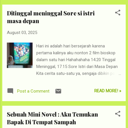
memastikan bahwa pengembangan fitur baru tidak
Ditinggal meninggal Sore si istri
mempengaruhi fitur eksisting. Tapi, setelah aku pikir-pikir,
filosofinya masuk, sih. Rayyan (4 tahun) kini sedang
masa depan
mengalami regresi. Kenapa aku bilang filosofinya sama
August 03, 2025
seperti regresi test di IT? Karena, perubahan hidup Rayyan
saat ini sangat-sangat mempengaruhi "fitur eksisting" yang
Hari ini adalah hari bersejarah karena
sudah ada. Kini dia kembali pakai pampers saat tidur. Cara
pertama kalinya aku nonton 2 film bioskop
pupnya kembali ngumpet di belakang sofa seperti...
dalam satu hari Hahahahaha 14.20 Tinggal
Meninggal, 17.15 Sore Istri dari Masa Depan
Kita cerita satu-satu ya, sengaja dibikin post
blog karena mau cerita panjang! Yang
pertama, Tinggal Meninggal. Film ini adalah
READ MORE! »
Post a Comment
debut Kristo Immanuel sebagai sutradara
layar lebar. Sebagai fansnya sejak lama, aku
sudah pantau terus nih jadwalnya. Sudah
Sebuah Mini Novel : Aku Temukan
wanti-wanti ke suami, bulan Agustus mau
Bapak Di Tempat Sampah
nonton #TingNing ya. Ternyata, ada Special