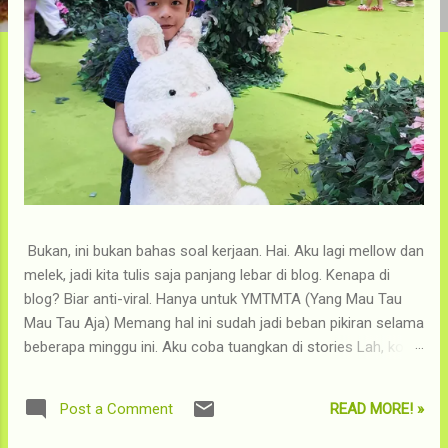
Bukan, ini bukan bahas soal kerjaan. Hai. Aku lagi mellow dan
melek, jadi kita tulis saja panjang lebar di blog. Kenapa di
blog? Biar anti-viral. Hanya untuk YMTMTA (Yang Mau Tau
Mau Tau Aja) Memang hal ini sudah jadi beban pikiran selama
beberapa minggu ini. Aku coba tuangkan di stories Lah, kok
makin mewek. Balik ke kalimat paling awal. Judul cerita ini
adalah 'Regresi', tapi ini bukan tentang pekerjaanku di IT.
READ MORE! »
Post a Comment
Sebagai konteks, pada proses testing untuk pengembangan
aplikasi, ada yang disebut sebagai "Test Regresi", untuk