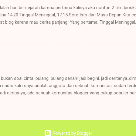
ebut, last but not least, “oh, ngono toh.”...
adalah hari bersejarah karena pertama kalinya aku nonton 2 film biosk
a 14.20 Tinggal Meninggal, 17.15 Sore Istri dari Masa Depan Kita ce
ost blog karena mau cerita panjang! Yang pertama, Tinggal Meninggal. 
sebagai sutradara layar lebar. Sebagai fansnya sejak lama, aku sud
a. Sudah wanti-wanti ke suami, bulan Agustus mau nonton #TingNing 
, nonton lebih cepat 2 minggu dibanding jadwal aslinya! Langsung si
 selisih beberapa menit doang udah hampir penuh. Kalau suami sud
dilah kami nonton di row terdepan, tengeng dikit gak ngaruh. Karen
ton, aku akan cerita kesannya aja dan berusaha keras tidak sp0iler
er coaster feelings! Banget. Ada nangis. Ada ngakak. Ada panik. Ah, yo
i bukan soal cinta. pulang, pulang sanah! jadi begini. jadi ceritanya..d
u sadar kalo saya adalah anggota dari sebuah komunitas. sudah terd
 jadi ceritanya, ada sebuah komunitas blogger yang cukup populer n
lang, i've known this community for years. udah lama banget taunya, 
 foundernya (Irvina Lioni). nah trus, akibat kekaguman yang lumaya
low twitter - mantengin terus perkembangan komunitas ini, tanpa be
aja ada sepercik keminderan menyelimuti saya. "ah, ini mah komunit
ya mah cuma ngetik sambil joget", pikir saya. jadi saya cuma jadi 'se
Powered by Blogger