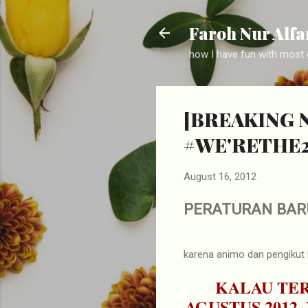
Faroh Nur Alfa
how I have fun with most o
[BREAKING 
#WE'RETHE
August 16, 2012
PERATURAN BA
karena animo dan pengikut
KALAU TER
AGUSTUS 2012