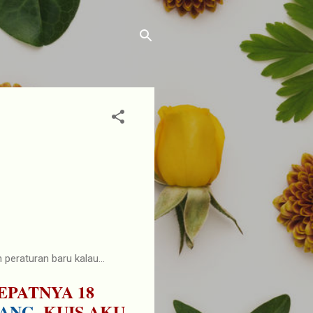
 peraturan baru kalau...
EPATNYA 18
RANG
, KUIS AKU