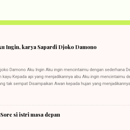
 Aku Ingin, karya Sapardi Djoko Damono
Djoko Damono Aku Ingin Aku ingin mencintaimu dengan sederhana D
n kayu Kepada api yang menjadikannya abu Aku ingin mencintaimu 
yang tak sempat Disampaikan Awan kepada hujan yang menjadikannya 
ali menulis! Kali ini saya pengen nulis dengan..sedikit ‘tujuan’. Sela
oget dan tjurhat. Kali ini saya coba membuat tulisan yang kira-kira
 kita berumah tangga, eh, berkehidupan nantinya. Sebelumnya, apa si
asi puisi itu..sebenernya adalah menjelaskan apa sih arti dari puisi itu. 
Sore si istri masa depan
 disusun dengan padanan kata-kata yang indah tapi dalam otak kita 
a?”. Jadi dengan membaca sebuah interpretasi puisi, pikiran kita b