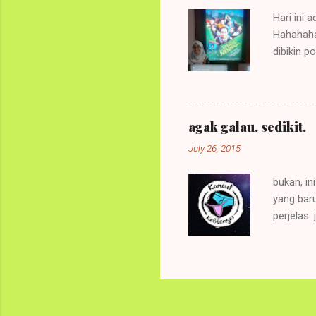
puisi ters
Hari ini 
Hahahahah
dibikin p
Immanuel 
jadwalny
Screening
ternyata
agak galau. sedikit.
mudah. Ja
July 26, 2015
yang non
aku. Roll
bukan, in
yang bar
perjelas.
bisa dibi
postingan
- nge fol
anggap s
keren. sa