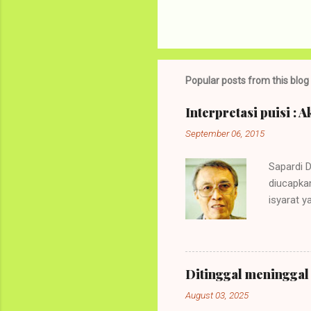
Popular posts from this blog
Interpretasi puisi :
September 06, 2015
Sapardi 
diucapka
isyarat 
Saya kemb
numpang j
kemampuan
Interpret
Ditinggal meninggal 
biasanya
August 03, 2025
maksudny