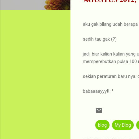
aku gak bilang udah berapa 
sedih tau gak (?)
jadi, biar kalian kalian ya
memperebutkan pulsa 100 ribu 
sekian peraturan baru nya. d
babaaaayyy!! :*
blog
My Blog