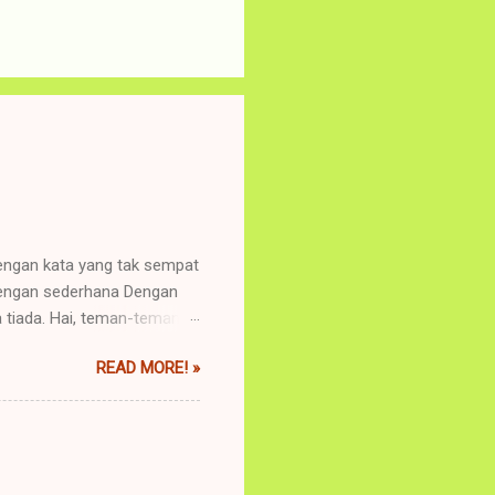
engan kata yang tak sempat
dengan sederhana Dengan
tiada. Hai, teman-teman.
ma ini kan Cuma nulis sambil
READ MORE! »
 bisa bermanfaat untuk
h itu interpretasi puisi?
yang kita tahu, puisi
biasanya ngomong “ini apa
isa terbuka untuk memahami