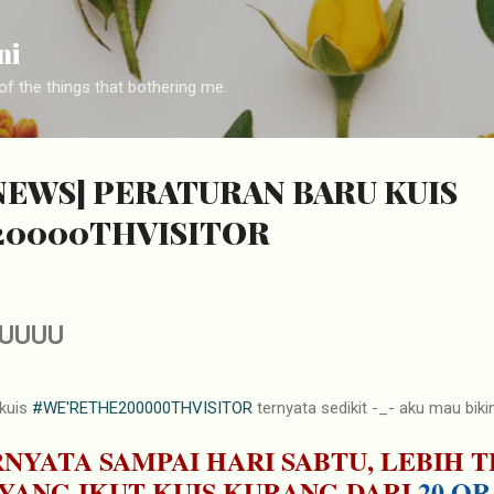
Skip to main content
ni
f the things that bothering me.
NEWS] PERATURAN BARU KUIS
20000THVISITOR
RUUUU
 kuis
#WE'RETHE200000THVISITOR
ternyata sedikit -_- aku mau bikin
NYATA SAMPAI HARI SABTU, LEBIH T
, YANG IKUT KUIS KURANG DARI
20 O