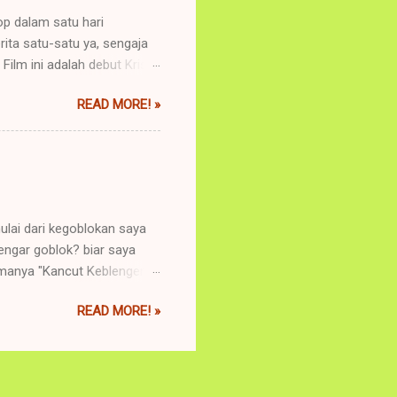
op dalam satu hari
rita satu-satu ya, sengaja
Film ini adalah debut Kristo
ah pantau terus nih
READ MORE! »
ya. Ternyata, ada Special
gap buat check out. Ehh,
ah merestui, semua akan
a pastinya belum banyak
rr BAGUS BANGET. 8/10 kata
u name it. ...
imulai dari kegoblokan saya
engar goblok? biar saya
amanya "Kancut Keblenger".
udah ngikutin terus
READ MORE! »
n membara, saya nge like fb
rniat masuk kedalamnya.
asnya blogger blogger
cret admirer' nya komunitas