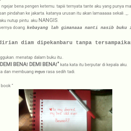
u ngejar bena pengen ketemu. tapiii ternyata tante aku yang punya m
san pindahan ke jakarta. katanya urusan itu akan lamaaaaa sekali ._.
NANGIS
 aku nutup pintu. aku
.
overnya doang.
kebayang lah gimanaaa nanti nasib buku 
dirian diam dipekanbaru tanpa tersampaika
ggukan. menatap dalam buku itu..
DEMI BENA
DEMI BENA
"
!
!
kata kata itu berputar di kepala aku.
ata dan membuang
ingus
rasa sedih tadi.
 book "