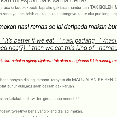
akan direspon baik sama bena?
TAK BOLEH 
u serasa di kocok kocok. tapi aku gak bisa mundur dan
n rasanya enek,lebih enakan pula kentangnya. tante aku pun langsung
makan nasi ramas se lai daripada makan bur
:
" it's better if we eat " nasi padang " /na
ed rice(?) " than we eat this kind of hamb
akuilah..sebulan nginap dijakarta tak akan menghapus lidah minang mu
MAU JALAN KE SENC
bena nanyain dia lagi dimana. ternyata dia
lat zuhur dulu,aku udah gelisah gak karuan.
skan ketakutan di twitter. gimaanaaa neeeeh??
 ngeliat tweetnya bena yang bilang dia lagi makan.