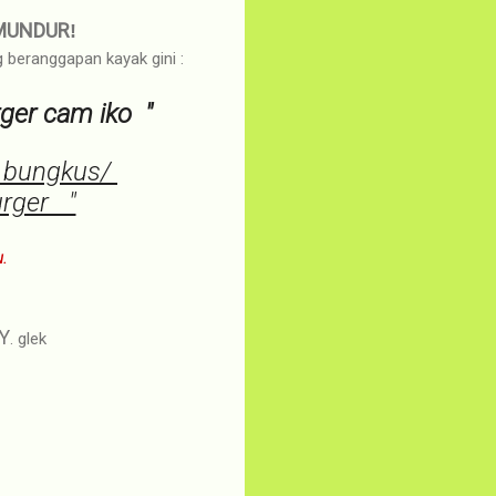
MUNDUR
!
 beranggapan kayak gini :
ger cam iko "
si bungkus/
urger "
.
Y
. glek