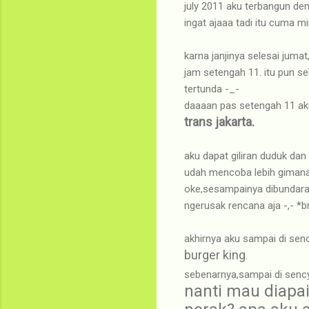
july 2011 aku terbangun de
ingat ajaaa tadi itu cuma 
karna janjinya selesai juma
jam setengah 11. itu pun se
tertunda -_-
daaaan pas setengah 11 aku 
trans jakarta.
aku dapat giliran duduk dan b
udah mencoba lebih gimana
oke,sesampainya dibundaran
ngerusak rencana aja -,- *b
akhirnya aku sampai di senc
burger king
.
sebenarnya,sampai di sency
nanti mau diapa