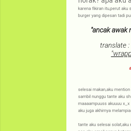
norak? apa aku 
karena fikiran itu,perut ak
burger yang dipesan tadi pu
"ancak awak 
translate 
"wrapp
selesai makan,aku mention 
sambil nunggu tante aku sho
maaaampuuss akuuuu x_x
aku juga akhirnya melampia
tante aku selesai solat,aku