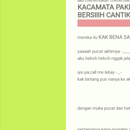
aku menemukan..menemu
KACAMATA PAKE
BERSIIIH CANTIK
KAK BENA S
mereka itu
yaaaah pucat akhirnya -__
aku heboh heboh nggak jela
iya iya,call me lebay -_-
kak bintang pun nanya ke ak
dengan muka pucat dan hat
pertamanya bena mungkin sho