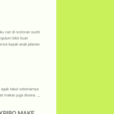
u cari di restoran sushi
ngulum bibir buat
persis kayak anak jalanan
i agak takut sebenarnya
at makan juga disana. ._.
 KRIBO MAKE