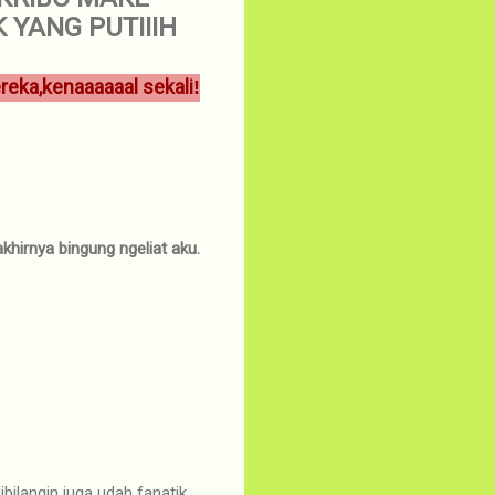
YANG PUTIIIH
eka,kenaaaaaal sekali
!
khirnya bingung ngeliat aku.
bilangin juga udah fanatik