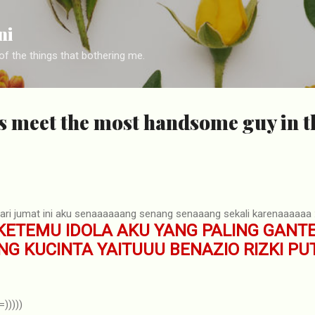
Skip to main content
ni
f the things that bothering me.
es meet the most handsome guy in t
ri jumat ini aku senaaaaaang senang senaaang sekali karenaaaaaa 
KETEMU IDOLA AKU YANG PALING GANT
NG KUCINTA YAITUUU BENAZIO RIZKI P
)))))