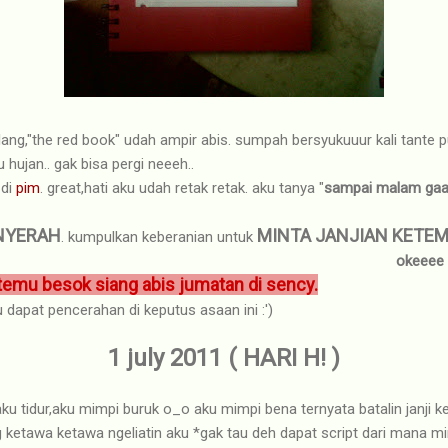
lang,"the red book" udah ampir abis. sumpah bersyukuuur kali tante p
u hujan.. gak bisa pergi neeeh..
 di
pim
. great,hati aku udah retak retak. aku tanya "
sampai malam ga
NYERAH
MINTA JANJIAN KETE
. kumpulkan keberanian untuk
okeeee t
temu besok siang abis jumatan di sency.
dapat pencerahan di keputus asaan ini :')
1 july 2011 ( HARI H! )
aku tidur,aku mimpi buruk o_o aku mimpi bena ternyata batalin janji
ketawa ketawa ngeliatin aku *gak tau deh dapat script dari mana mim