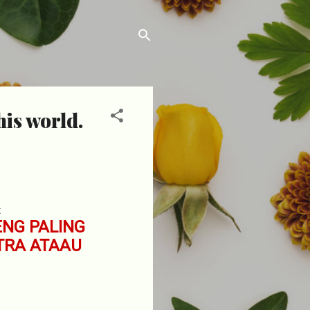
his world.
:
ENG PALING
UTRA ATAAU