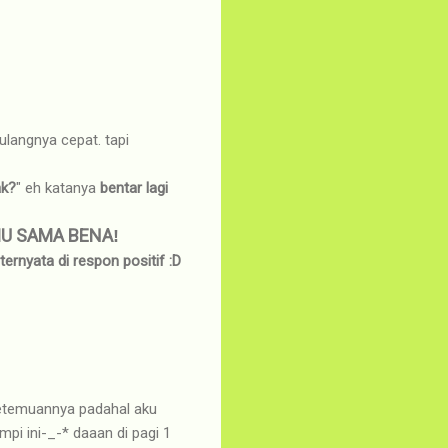
ulangnya cepat. tapi
ak?
" eh katanya
bentar lagi
MU SAMA BENA
!
ernyata di respon positif :D
 ketemuannya padahal aku
pi ini-_-* daaan di pagi 1