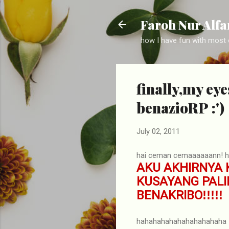
Faroh Nur Alfa
how I have fun with most o
finally,my ey
benazioRP :')
July 02, 2011
hai ceman cemaaaaaann! ha
AKU AKHIRNYA 
KUSAYANG PALI
BENAKRIBO
!!!!!
hahahahahahahahahahaha =