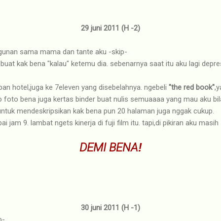
29 juni 2011 (H -2)
ragunan sama mama dan tante aku -skip-
 buat kak bena "kalau" ketemu dia. sebenarnya saat itu aku lagi dep
epan hotel,juga ke 7eleven yang disebelahnya. ngebeli
"the red book"
,
 foto bena juga kertas binder buat nulis semuaaaa yang mau aku bila
untuk mendeskripsikan kak bena pun 20 halaman juga nggak cukup.
 jam 9. lambat ngets kinerja di fuji film itu. tapi,di pikiran aku masih 
DEMI BENA
!
30 juni 2011 (H -1)
p-