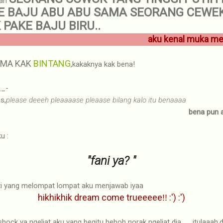
kan
 BAJU ABU ABU SAMA SEORANG CEWEK 
 PAKE BAJU BIRU..
aku kenal muka mer
AMA KAK
BINTANG
,kakaknya kak bena!
__-
s,
please deeeh pleaaaase pleaase bilang kalo itu benaaaa
bena pun a
u :
"fani ya? "
i yang melompat lompat aku menjawab iyaa
hikhikhik dream come trueeeee
:') :')
!!
ck ya ngeliat aku yang begitu heboh norak ngeliat dia ._. itulaaah,di