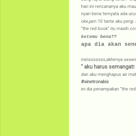
hari ini rencananya aku ma
nyari bena ternyata ada uru
oke,jam 10 tante aku pergi.
"the red book" itu masih c
ketemu bena??
apa dia akan sen
mirisssssss,akhirnya sesen
" aku harus semangat
!
dan aku menghapus air m
#sinetronabis
ini dia penampakan "the red