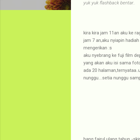
yuk yuk flashback bentar..
kira kira jam 11an aku ke 
jam 7 an,aku nyiapin hadiah
mengerikan :s
aku nyebrang ke fuji film d
yang akan aku isi sama foto
ada 20 halaman,ternyataa..
nunggu....setia nunggu sampai
bang fajrul ulang tahun -ski