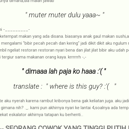
unya dimana,dia malah jawab
" muter muter dulu yaaa~ "
 ini -_________-
k ketempat makan yang ada disana. biasanya anak gaul makan sushi,ak
 mengalami "bibir pecah pecah dan kering" jadi dikit dikit aku ngulum 
il ngeliat restoran restoran nyari bena dan jilat jilat bibir aku udah 
 tergiur sama makanan orang kaya. krrrrrrh -,-
" dimaaa lah paja ko haaa :'( "
translate : " where is this guy? :'( "
e aku nyerah karena rambut kribonya bena gak keliatan juga. aku jad
gimana nih? ._. kami pun akhirnya nyari ke lantai 4,soalnya ada temp
ekat eskalator akhirnya tatapan ku berhenti...
SEORANG COWOK YANG TINGGI PUTIH