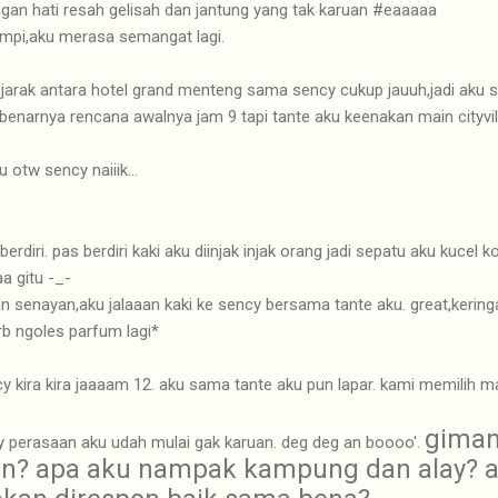
ngan hati resah gelisah dan jantung yang tak karuan #eaaaaa
mimpi,aku merasa semangat lagi.
t,jarak antara hotel grand menteng sama sency cukup jauuh,jadi aku 
benarnya rencana awalnya jam 9 tapi tante aku keenakan main cityvill
otw sency naiiik...
erdiri. pas berdiri kaki aku diinjak injak orang jadi sepatu aku kucel k
a gitu -_-
 senayan,aku jalaaan kaki ke sency bersama tante aku. great,kering
rb ngoles parfum lagi*
y kira kira jaaaam 12. aku sama tante aku pun lapar. kami memilih mak
giman
 perasaan aku udah mulai gak karuan. deg deg an boooo'.
in? apa aku nampak kampung dan alay? 