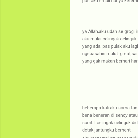
pas aku email nanya ketem
ya Allah,aku udah se grogi
aku mulai celingak celingu
yang ada. pas pulak aku lagi
ngebasahin mulut. great,samb
yang gak makan berhari hari
beberapa kali aku sama tant
bena beneran di sency atau 
sambil celingak celinguk did
detak jantungku berhenti..