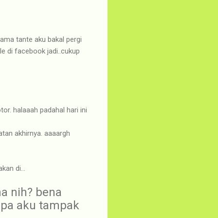
sama tante aku bakal pergi
e di facebook jadi..cukup
otor. halaaah padahal hari ini
atan akhirnya. aaaargh
an di...
a nih? bena
apa aku tampak