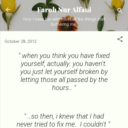
Skip to main content
Faroh Nur Alfani
how I have fun with most of the things that
bothering me.
October 28, 2012
" when you think you have fixed
yourself, actually. you haven't.
you just let yourself broken by
letting those all passed by the
hours.. "
" ..so then, i knew that I had
never tried to fix me. I couldn't "