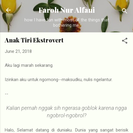
Skip to main content
Faroh Nur Alfani
how I have fun with most of the things that
bothering me.
Anak Tiri Ekstrovert
June 21, 2018
Aku lagi marah sekarang.
Izinkan aku untuk ngomong--maksudku, nulis ngelantur.
--
Kalian pernah nggak sih ngerasa goblok karena ngga
ngobrol-ngobrol?
Halo, Selamat datang di duniaku. Dunia yang sangat berisik