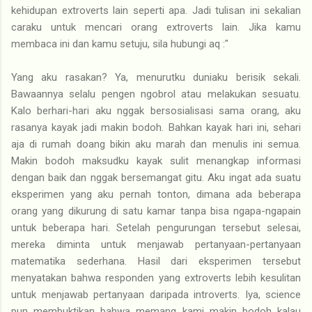
kehidupan extroverts lain seperti apa. Jadi tulisan ini sekalian
caraku untuk mencari orang extroverts lain. Jika kamu
membaca ini dan kamu setuju, sila hubungi aq :"
Yang aku rasakan? Ya, menurutku duniaku berisik sekali.
Bawaannya selalu pengen ngobrol atau melakukan sesuatu.
Kalo berhari-hari aku nggak bersosialisasi sama orang, aku
rasanya kayak jadi makin bodoh. Bahkan kayak hari ini, sehari
aja di rumah doang bikin aku marah dan menulis ini semua.
Makin bodoh maksudku kayak sulit menangkap informasi
dengan baik dan nggak bersemangat gitu. Aku ingat ada suatu
eksperimen yang aku pernah tonton, dimana ada beberapa
orang yang dikurung di satu kamar tanpa bisa ngapa-ngapain
untuk beberapa hari. Setelah pengurungan tersebut selesai,
mereka diminta untuk menjawab pertanyaan-pertanyaan
matematika sederhana. Hasil dari eksperimen tersebut
menyatakan bahwa responden yang extroverts lebih kesulitan
untuk menjawab pertanyaan daripada introverts. Iya, science
pun membuktikan bahwa memang kami makin bodoh kalau