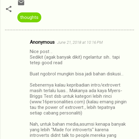
thoughts
Anonymous
June 21, 2018 at 10:16 PM
C
Nice post ..
o
Sedikit (agak banyak dikit) ngelantur sih.. tapi
m
tetep good read
m
Buat ngobrol mungkin bisa jadi bahan diskusi...
e
Sebenernya kalau kepribadian intro/extrovert
n
masih terlalu luas... Makanya ada kaya Myers-
Briggs Test dsb untuk kategori lebih rinci
t
(www.16personalities.com) (kalau emang pingin
s
tau the power of extrovert , lebih tepatnya
setiap cabang personaliti)
Nah, untuk bahan media,asumsi kenapa banyak
yang lebih "Made for introverts" karena
introverts didnt talk to people.mereka yang