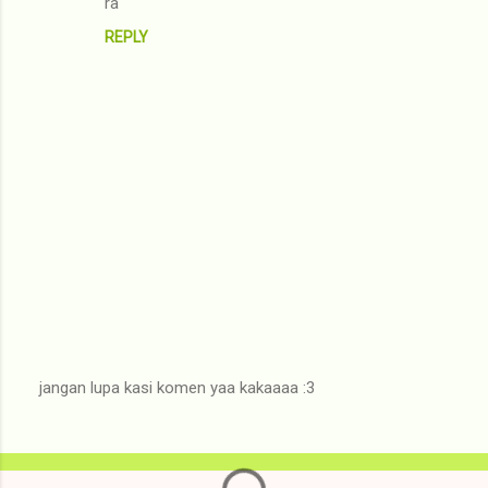
ra
REPLY
jangan lupa kasi komen yaa kakaaaa :3
P
o
s
t