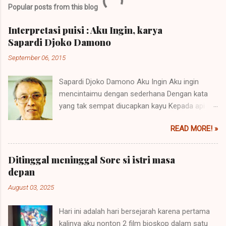
a
Popular posts from this blog
C
o
m
Interpretasi puisi : Aku Ingin, karya
m
Sapardi Djoko Damono
e
n
September 06, 2015
t
Sapardi Djoko Damono Aku Ingin Aku ingin
mencintaimu dengan sederhana Dengan kata
yang tak sempat diucapkan kayu Kepada api
yang menjadikannya abu Aku ingin mencintaimu
READ MORE! »
dengan sederhana Dengan isyarat yang tak
sempat Disampaikan Awan kepada hujan yang
menjadikannya tiada. Hai, teman-teman. Saya
Ditinggal meninggal Sore si istri masa
kembali menulis! Kali ini saya pengen nulis
depan
dengan..sedikit ‘tujuan’. Selama ini kan Cuma
August 03, 2025
nulis sambil numpang joget dan tjurhat. Kali ini
saya coba membuat tulisan yang kira-kira bisa
Hari ini adalah hari bersejarah karena pertama
bermanfaat untuk kemampuan kita berumah
kalinya aku nonton 2 film bioskop dalam satu