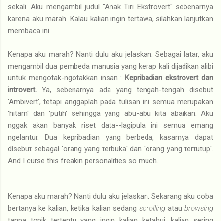
sekali. Aku mengambil judul "Anak Tiri Ekstrovert" sebenarnya
karena aku marah. Kalau kalian ingin tertawa, silahkan lanjutkan
membaca ini.
Kenapa aku marah? Nanti dulu aku jelaskan. Sebagai latar, aku
mengambil dua pembeda manusia yang kerap kali dijadikan alibi
untuk mengotak-ngotakkan insan :
Kepribadian ekstrovert dan
introvert.
Ya, sebenarnya ada yang tengah-tengah disebut
'Ambivert', tetapi anggaplah pada tulisan ini semua merupakan
'hitam' dan 'putih' sehingga yang abu-abu kita abaikan. Aku
nggak akan banyak riset data--lagipula ini semua emang
ngelantur. Dua kepribadian yang berbeda, kasarnya dapat
disebut sebagai 'orang yang terbuka' dan 'orang yang tertutup'.
And I curse this freakin personalities so much.
Kenapa aku marah? Nanti dulu aku jelaskan. Sekarang aku coba
bertanya ke kalian, ketika kalian sedang
scrolling
atau
browsing
tanpa topik tertentu yang ingin kalian ketahui, kalian sering