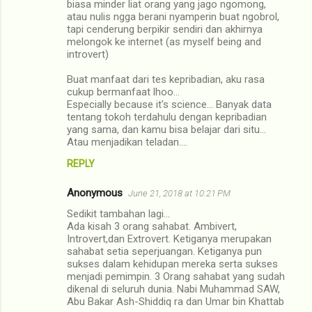
biasa minder liat orang yang jago ngomong,
atau nulis ngga berani nyamperin buat ngobrol,
tapi cenderung berpikir sendiri dan akhirnya
melongok ke internet (as myself being and
introvert)
Buat manfaat dari tes kepribadian, aku rasa
cukup bermanfaat lhoo...
Especially because it's science... Banyak data
tentang tokoh terdahulu dengan kepribadian
yang sama, dan kamu bisa belajar dari situ...
Atau menjadikan teladan....
REPLY
Anonymous
June 21, 2018 at 10:21 PM
Sedikit tambahan lagi...
Ada kisah 3 orang sahabat. Ambivert,
Introvert,dan Extrovert. Ketiganya merupakan
sahabat setia seperjuangan. Ketiganya pun
sukses dalam kehidupan mereka serta sukses
menjadi pemimpin. 3 Orang sahabat yang sudah
dikenal di seluruh dunia. Nabi Muhammad SAW,
Abu Bakar Ash-Shiddiq ra dan Umar bin Khattab